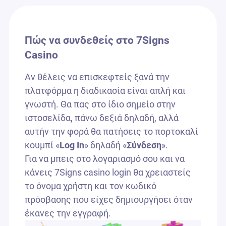
Πώς να συνδεθείς στο 7Signs
Casino
Αν θέλεις να επισκεφτείς ξανά την
πλατφόρμα η διαδικασία είναι απλή και
γνωστή. Θα πας στο ίδιο σημείο στην
ιστοσελίδα, πάνω δεξιά δηλαδή, αλλά
αυτήν την φορά θα πατήσεις το πορτοκαλί
κουμπί «
Log In
» δηλαδή «
Σύνδεση
».
Για να μπεις στο λογαριασμό σου και να
κάνεις 7Signs casino login θα χρειαστείς
το όνομα χρήστη και τον κωδικό
πρόσβασης που είχες δημιουργήσει όταν
έκανες την εγγραφή.