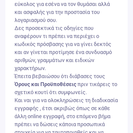
εύκολος για εσένα να τον θυμάσαι αλλά
και ασφαλής για την προστασία του
λογαριασμού σου.
Δες προσεκτικά τις οδηγίες που
αναφέρουν τι πρέπει να περιέχει ο
κωδικός πρόσβασης για να γίνει δεκτός
και αν γίνεται προτίμησε ένα συνδυασμό
αριθμών, γραμμάτων και ειδικών
χαρακτήρων.
Έπειτα βεβαιώσου ότι διάβασες τους
Όρους και Προϋποθέσεις
πριν τικάρεις το
σχετικό κουτί ότι συμφωνείς.
Και ναι για να ολοκληρώσεις τη διαδικασία
εγγραφής , έτσι ακριβώς όπως σε κάθε
άλλη online εγγραφή, στο επόμενο βήμα
πρέπει να δώσεις κάποια προσωπικά
στοιχεία για να ταυτοποιηθείς και να