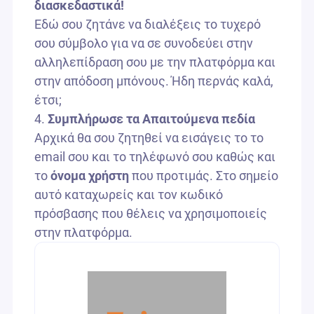
διασκεδαστικά!
Εδώ σου ζητάνε να διαλέξεις το τυχερό
σου σύμβολο για να σε συνοδεύει στην
αλληλεπίδραση σου με την πλατφόρμα και
στην απόδοση μπόνους. Ήδη περνάς καλά,
έτσι;
4.
Συμπλήρωσε τα Απαιτούμενα πεδία
Αρχικά θα σου ζητηθεί να εισάγεις το το
email σου και το τηλέφωνό σου καθώς και
το
όνομα χρήστη
που προτιμάς. Στο σημείο
αυτό καταχωρείς και τον κωδικό
πρόσβασης που θέλεις να χρησιμοποιείς
στην πλατφόρμα.