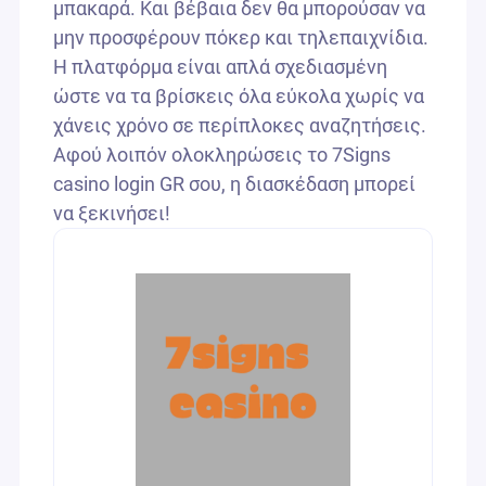
μπακαρά. Και βέβαια δεν θα μπορούσαν να
μην προσφέρουν πόκερ και τηλεπαιχνίδια.
Η πλατφόρμα είναι απλά σχεδιασμένη
ώστε να τα βρίσκεις όλα εύκολα χωρίς να
χάνεις χρόνο σε περίπλοκες αναζητήσεις.
Αφού λοιπόν ολοκληρώσεις το 7Signs
casino login GR σου, η διασκέδαση μπορεί
να ξεκινήσει!