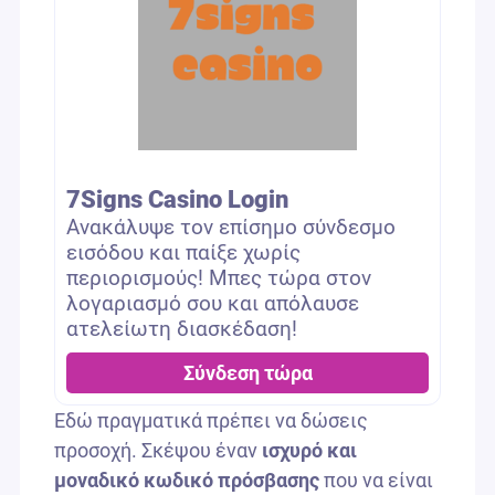
7Signs Casino Login
Ανακάλυψε τον επίσημο σύνδεσμο
εισόδου και παίξε χωρίς
περιορισμούς! Μπες τώρα στον
λογαριασμό σου και απόλαυσε
ατελείωτη διασκέδαση!
Σύνδεση τώρα
Εδώ πραγματικά πρέπει να δώσεις
προσοχή. Σκέψου έναν
ισχυρό και
μοναδικό κωδικό πρόσβασης
που να είναι