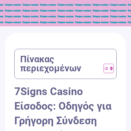
Πίνακας
περιεχομένων
7Signs Casino
Είσοδος: Οδηγός για
Γρήγορη Σύνδεση