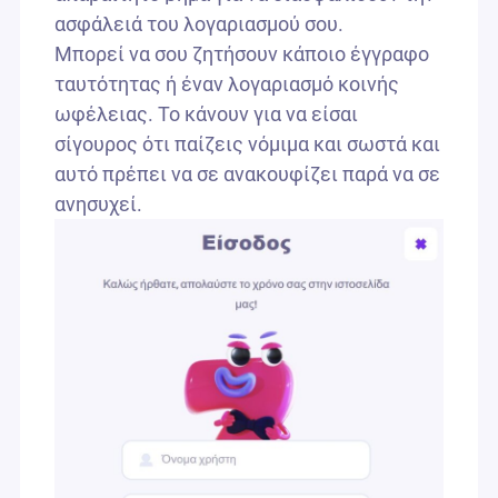
ασφάλειά του λογαριασμού σου.
Μπορεί να σου ζητήσουν κάποιο έγγραφο
ταυτότητας ή έναν λογαριασμό κοινής
ωφέλειας. Το κάνουν για να είσαι
σίγουρος ότι παίζεις νόμιμα και σωστά και
αυτό πρέπει να σε ανακουφίζει παρά να σε
ανησυχεί.