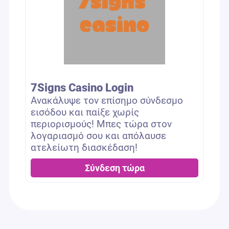
7Signs Casino Login
Ανακάλυψε τον επίσημο σύνδεσμο
εισόδου και παίξε χωρίς
περιορισμούς! Μπες τώρα στον
λογαριασμό σου και απόλαυσε
ατελείωτη διασκέδαση!
Σύνδεση τώρα