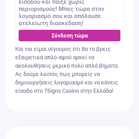
εισόδου και παίξε χωρίς
περιορισμούς! Μπες τώρα στον
λογαριασμό σου και απόλαυσε
ατελείωτη διασκέδαση!
Σύνδεση τώρα
Και ναι είμαι σίγουρος ότι θα το βρεις
εξαιρετικά απλό αφού αρκεί να
ακολουθήσεις μερικά πολύ απλά βήματα.
Ας δούμε λοιπόν, πώς μπορείς να
δημιουργήσεις λογαριασμό και να κάνεις
είσοδο στο 7Signs Casino στην Ελλάδα!