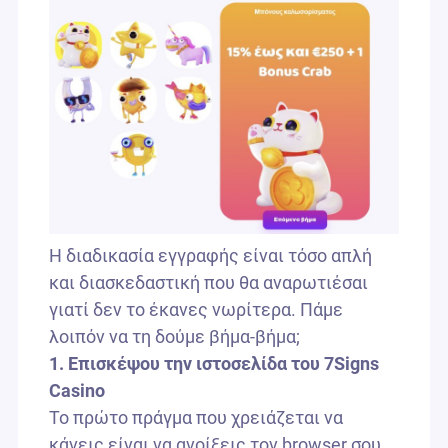
Η διαδικασία εγγραφής είναι τόσο απλή
και διασκεδαστική που θα αναρωτιέσαι
γιατί δεν το έκανες νωρίτερα. Πάμε
λοιπόν να τη δούμε βήμα-βήμα;
1. Επισκέψου την ιστοσελίδα του 7Signs
Casino
Το πρώτο πράγμα που χρειάζεται να
κάνεις είναι να ανοίξεις τον browser σου