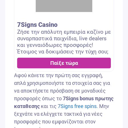
7Signs Casino
Ζήσε την απόλυτη εμπειρία καζίνο με
συναρπαστικά παιχνίδια, live dealers
και γενναιόδωρες προσφορές!
Έτοιμος να δοκιμάσεις την τύχη σου;
Παίξε τώρα
Αφού κάνετε την πρώτη σας εγγραφή,
απλά χρησιμοποιήστε τα στοιχεία σας για
να αποκτήσετε πρόσβαση σε μοναδικές
προσφορές όπως το
7Signs bonus πρωτης
καταθεσης
και τις
7Signs free spins
. Μην
ξεχνάτε να ελέγχετε τακτικά για νέες
προσφορές που εμφανίζονται στον