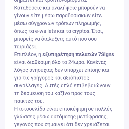
Καταθέσεις και αναλήψεις μπορούν να
γίνουν είτε μέσω παραδοσιακών είτε
μέσω σύγχρονων τρόπων πληρωμής,
όπως τα e-wallets και τα cryptos. Έτσι,
μπορείς να διαλέξεις αυτό που σου
ταιριάζει.
Επιπλέον, η
εξυπηρέτηση πελατών 7Signs
είναι διαθέσιμη όλο το 24ωρο. Κανένας
λόγος ανησυχίας δεν υπάρχει επίσης και
για τις γρήγορες και αξιόπιστες
συναλλαγές. Αυτές απλά επιβεβαιώνουν
τη δέσμευση του καζίνο προς τους
παίκτες του.
Η ιστοσελίδα είναι επισκέψιμη σε πολλές
γλώσσες μέσω αυτόματης μετάφρασης,
γεγονός που σημαίνει ότι δεν χρειάζεται