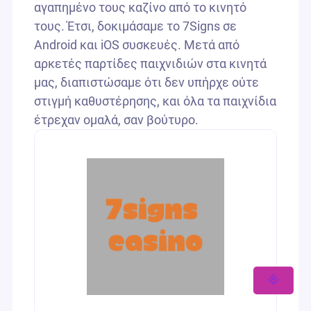
αγαπημένο τους καζίνο από το κινητό
τους. Έτσι, δοκιμάσαμε το 7Signs σε
Android και iOS συσκευές. Μετά από
αρκετές παρτίδες παιχνιδιών στα κινητά
μας, διαπιστώσαμε ότι δεν υπήρχε ούτε
στιγμή καθυστέρησης, και όλα τα παιχνίδια
έτρεχαν ομαλά, σαν βούτυρο.