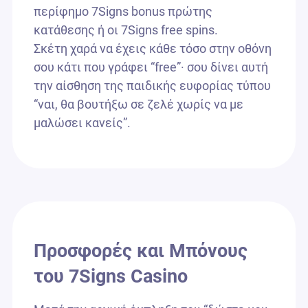
περίφημο 7Signs bonus πρώτης
κατάθεσης ή οι 7Signs free spins.
Σκέτη χαρά να έχεις κάθε τόσο στην οθόνη
σου κάτι που γράφει “free”· σου δίνει αυτή
την αίσθηση της παιδικής ευφορίας τύπου
“ναι, θα βουτήξω σε ζελέ χωρίς να με
μαλώσει κανείς”.
Προσφορές και Μπόνους
του 7Signs Casino