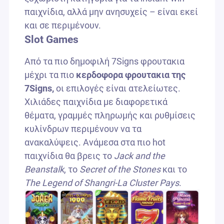
παιχνίδια, αλλά μην ανησυχείς – είναι εκεί
και σε περιμένουν.
Slot Games
Από τα πιο δημοφιλή 7Signs φρουτακια
μέχρι τα πιο
κερδοφορα φρουτακια της
7Signs,
οι επιλογές είναι ατελείωτες.
Χιλιάδες παιχνίδια με διαφορετικά
θέματα, γραμμές πληρωμής και ρυθμίσεις
κυλίνδρων περιμένουν να τα
ανακαλύψεις. Ανάμεσα στα πιο hot
παιχνίδια θα βρεις το
Jack and the
Beanstalk
, το
Secret of the Stones
και το
The Legend of Shangri-La Cluster Pays
.