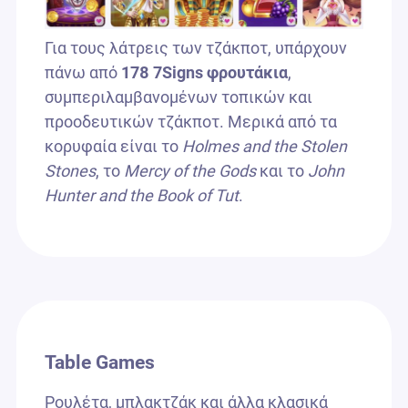
Για τους λάτρεις των τζάκποτ, υπάρχουν
πάνω από
178 7Signs φρουτάκια
,
συμπεριλαμβανομένων τοπικών και
προοδευτικών τζάκποτ. Μερικά από τα
κορυφαία είναι το
Holmes and the Stolen
Stones
, το
Mercy of the Gods
και το
John
Hunter and the Book of Tut
.
Table Games
Ρουλέτα, μπλακτζάκ και άλλα κλασικά