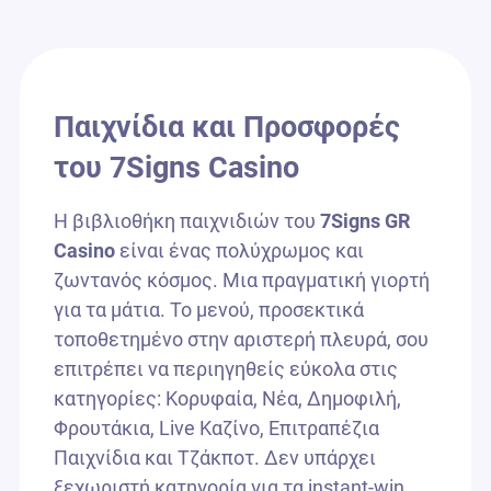
Παιχνίδια και Προσφορές
του 7Signs Casino
Η βιβλιοθήκη παιχνιδιών του
7Signs GR
Casino
είναι ένας πολύχρωμος και
ζωντανός κόσμος. Μια πραγματική γιορτή
για τα μάτια. Το μενού, προσεκτικά
τοποθετημένο στην αριστερή πλευρά, σου
επιτρέπει να περιηγηθείς εύκολα στις
κατηγορίες: Κορυφαία, Νέα, Δημοφιλή,
Φρουτάκια, Live Καζίνο, Επιτραπέζια
Παιχνίδια και Τζάκποτ. Δεν υπάρχει
ξεχωριστή κατηγορία για τα instant-win