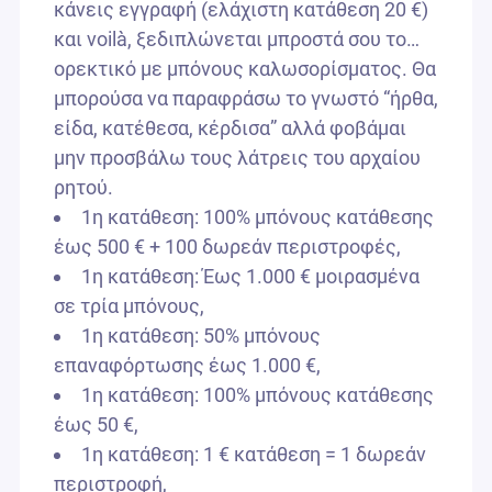
κάνεις εγγραφή (ελάχιστη κατάθεση 20 €)
και voilà, ξεδιπλώνεται μπροστά σου το…
ορεκτικό με μπόνους καλωσορίσματος. Θα
μπορούσα να παραφράσω το γνωστό “ήρθα,
είδα, κατέθεσα, κέρδισα” αλλά φοβάμαι
μην προσβάλω τους λάτρεις του αρχαίου
ρητού.
1η κατάθεση: 100% μπόνους κατάθεσης
έως 500 € + 100 δωρεάν περιστροφές,
1η κατάθεση: Έως 1.000 € μοιρασμένα
σε τρία μπόνους,
1η κατάθεση: 50% μπόνους
επαναφόρτωσης έως 1.000 €,
1η κατάθεση: 100% μπόνους κατάθεσης
έως 50 €,
1η κατάθεση: 1 € κατάθεση = 1 δωρεάν
περιστροφή,